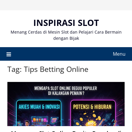
Skip
to
content
INSPIRASI SLOT
Menang Cerdas di Mesin Slot dan Pelajari Cara Bermain
dengan Bijak
Menu
Tag:
Tips Betting Online