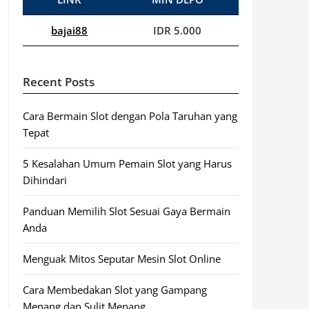
bajai88
IDR 5.000
Recent Posts
Cara Bermain Slot dengan Pola Taruhan yang
Tepat
5 Kesalahan Umum Pemain Slot yang Harus
Dihindari
Panduan Memilih Slot Sesuai Gaya Bermain
Anda
Menguak Mitos Seputar Mesin Slot Online
Cara Membedakan Slot yang Gampang
Menang dan Sulit Menang