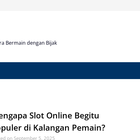
ara Bermain dengan Bijak
ngapa Slot Online Begitu
puler di Kalangan Pemain?
ted on September 5, 2025