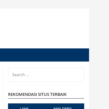
SEARCH
FOR:
REKOMENDASI SITUS TERBAIK
LINK
MIN DEPO