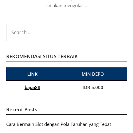
ini akan mengulas…
SEARCH
FOR:
REKOMENDASI SITUS TERBAIK
LINK
MIN DEPO
bajai88
IDR 5.000
Recent Posts
Cara Bermain Slot dengan Pola Taruhan yang Tepat