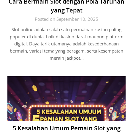
Cara Bermain Slot dengan Pola Taruhan
yang Tepat
Posted on September 10, 2025
Slot online adalah salah satu permainan kasino paling
populer di dunia, baik di kasino darat maupun platform
digital. Daya tarik utamanya adalah kesederhanaan
bermain, variasi tema yang beragam, serta kesempatan
meraih jackpot…
5 Kesalahan Umum Pemain Slot yang