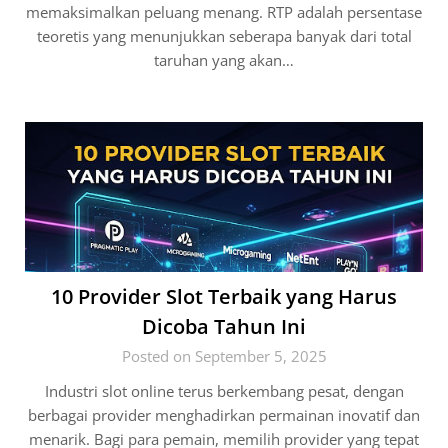
memaksimalkan peluang menang. RTP adalah persentase
teoretis yang menunjukkan seberapa banyak dari total
taruhan yang akan…
10 Provider Slot Terbaik yang Harus
Dicoba Tahun Ini
Posted on September 5, 2025
Industri slot online terus berkembang pesat, dengan
berbagai provider menghadirkan permainan inovatif dan
menarik. Bagi para pemain, memilih provider yang tepat